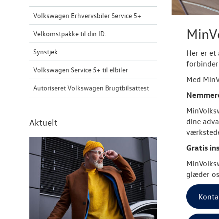
Volkswagen Erhvervsbiler Service 5+
MinVo
Velkomstpakke til din ID.
Synstjek
Her er et 
forbinder
Volkswagen Service 5+ til elbiler
Med MinVo
Autoriseret Volkswagen Brugtbilsattest
Nemmere 
MinVolksw
dine adva
Aktuelt
værkstede
Gratis in
MinVolksw
glæder os
Konta