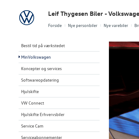
Volkswagen
Leif Thygesen Biler - Volkswag
Forside
Nye personbiler
Nye varebiler
Br
Bestil tid på værkstedet
MinVolkswagen
Koncepter og services
Softwareopdatering
Hjulskifte
VW Connect
Hjulskifte Erhvervsbiler
Service Cam
Serviceabonnementer