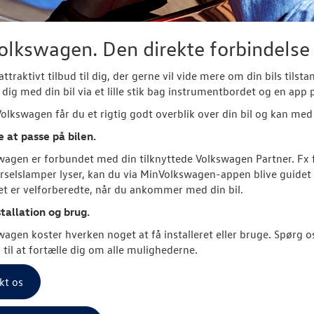
lkswagen. Den direkte forbindelse 
attraktivt tilbud til dig, der gerne vil vide mere om din bils tils
 dig med din bil via et lille stik bag instrumentbordet og en app
lkswagen får du et rigtig godt overblik over din bil og kan med f
at passe på bilen.
agen er forbundet med din tilknyttede Volkswagen Partner. Fx får 
rselslamper lyser, kan du via MinVolkswagen-appen blive guidet 
t er velforberedte, når du ankommer med din bil.
stallation og brug.
agen koster hverken noget at få installeret eller bruge. Spør
 til at fortælle dig om alle mulighederne.
kt os