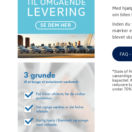
Med hjælp
om bilen 
Inden du 
mærker ef
blevet sk
FAQ -
*State of H
væsentlige 
kapacitet. 
reducere ka
under 70% a