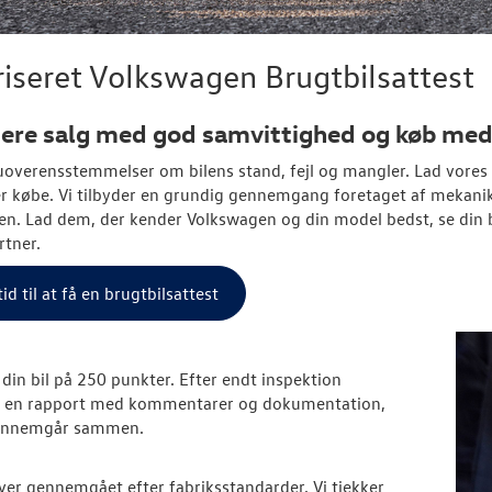
iseret Volkswagen Brugtbilsattest
tere salg med god samvittighed og køb me
overensstemmelser om bilens stand, fejl og mangler. Lad vores p
er købe. Vi tilbyder en grundig gennemgang foretaget af mekanik
n. Lad dem, der kender Volkswagen og din model bedst, se din 
rtner.
id til at få en brugtbilsattest
r din bil på 250 punkter. Efter endt inspektion
s en rapport med kommentarer og dokumentation,
ennemgår sammen.
liver gennemgået efter fabriksstandarder. Vi tjekker