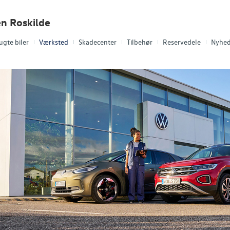
en Roskilde
ugte biler
Værksted
Skadecenter
Tilbehør
Reservedele
Nyhed