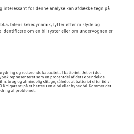
lig interessant for denne analyse kan afdække tegn på
.
 bl.a. bilens køredynamik, lytter efter mislyde og
identificere om en bil ryster eller om undervognen er
rydning og resterende kapacitet af batteriet. Det er i det
typisk repræsenteret som en procentdel af dets oprindelige
fm. brug og almindelig slitage, således at batteriet efter tid vil
 KM garanti på et batteri i en elbil eller hybridbil. Kommer det
edring af problemet.