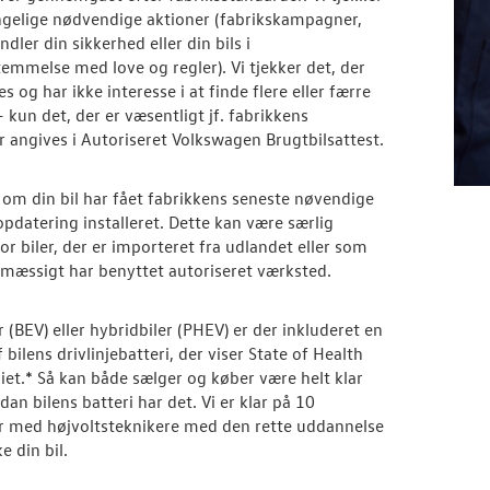
ngelige nødvendige aktioner (fabrikskampagner,
dler din sikkerhed eller din bils i
emmelse med love og regler). Vi tjekker det, der
es og har ikke interesse i at finde flere eller færre
 kun det, der er væsentligt jf. fabrikkens
er angives i Autoriseret Volkswagen Brugtbilsattest.
r om din bil har fået fabrikkens seneste nøvendige
pdatering installeret. Dette kan være særlig
for biler, der er importeret fra udlandet eller som
lmæssigt har benyttet autoriseret værksted.
r (BEV) eller hybridbiler (PHEV) er der inkluderet en
 bilens drivlinjebatteri, der viser State of Health
riet.* Så kan både sælger og køber være helt klar
an bilens batteri har det. Vi er klar på 10
r med højvoltsteknikere med den rette uddannelse
ke din bil.