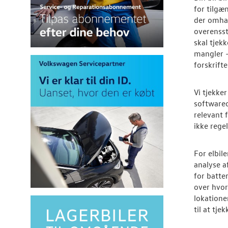
for tilgæ
der omhan
overensst
skal tjekk
mangler –
forskrift
Vi tjekke
softwareo
relevant 
ikke rege
For elbile
analyse af
for batte
over hvord
lokatione
til at tjek