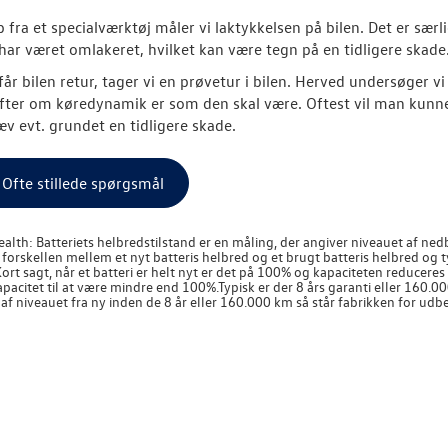
 fra et specialværktøj måler vi laktykkelsen på bilen. Det er sær
har været omlakeret, hvilket kan være tegn på en tidligere skade
får bilen retur, tager vi en prøvetur i bilen. Herved undersøger vi
ter om køredynamik er som den skal være. Oftest vil man kunne 
æv evt. grundet en tidligere skade.
 Ofte stillede spørgsmål
ealth: Batteriets helbredstilstand er en måling, der angiver niveauet af nedb
forskellen mellem et nyt batteris helbred og et brugt batteris helbred og 
Kort sagt, når et batteri er helt nyt er det på 100% og kapaciteten reduceres i
pacitet til at være mindre end 100%.Typisk er der 8 års garanti eller 160.000
f niveauet fra ny inden de 8 år eller 160.000 km så står fabrikken for udb