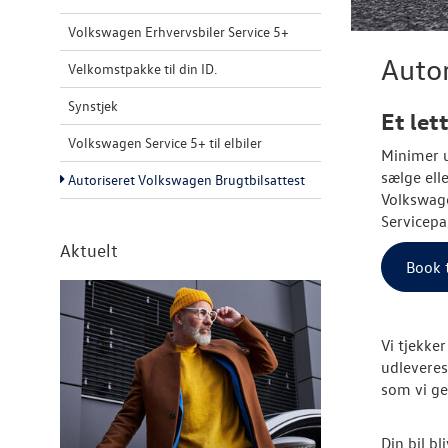
Volkswagen Erhvervsbiler Service 5+
Autor
Velkomstpakke til din ID.
Synstjek
Et let
Volkswagen Service 5+ til elbiler
Minimer u
sælge ell
Autoriseret Volkswagen Brugtbilsattest
Volkswage
Servicepa
Aktuelt
Book t
Vi tjekke
udlevere
som vi g
Din bil b