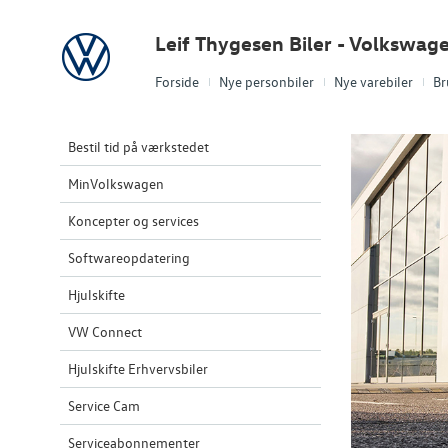
Volkswagen
Leif Thygesen Biler - Volkswag
Forside
Nye personbiler
Nye varebiler
Br
Bestil tid på værkstedet
MinVolkswagen
Koncepter og services
Softwareopdatering
Hjulskifte
VW Connect
Hjulskifte Erhvervsbiler
Service Cam
Serviceabonnementer