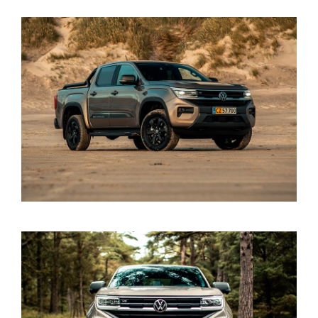
BRUGTE BILER
VÆRKSTED
SKADECENTER
TILBEHØR
RESERVEDELE
NYHEDER
OM OS
JOB OG KARRI