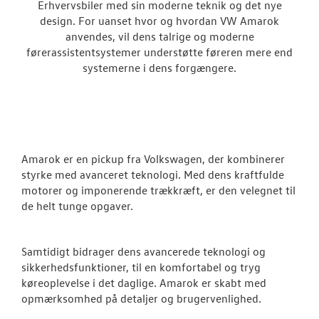
Erhvervsbiler med sin moderne teknik og det nye
Crafter
design. For uanset hvor og hvordan VW Amarok
anvendes, vil dens talrige og moderne
Transporter
førerassistentsystemer understøtte føreren mere end
systemerne i dens forgængere.
Amarok
e-Transporte
Transporter 
Amarok er en pickup fra Volkswagen, der kombinerer
Bestil prøvetu
styrke med avanceret teknologi. Med dens kraftfulde
motorer og imponerende trækkræft, er den velegnet til
Finansiering
de helt tunge opgaver.
Book en salgs
Samtidigt bidrager dens avancerede teknologi og
Byg din Volks
sikkerhedsfunktioner, til en komfortabel og tryg
køreoplevelse i det daglige. Amarok er skabt med
Garanti
opmærksomhed på detaljer og brugervenlighed.