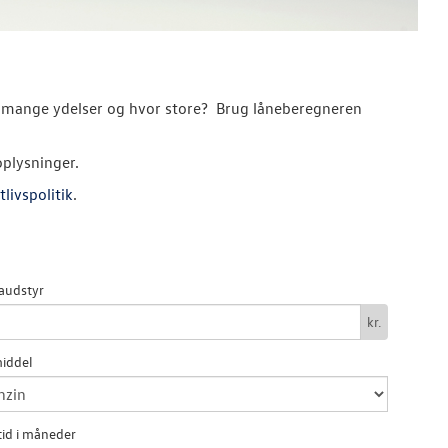
hvor mange ydelser og hvor store? Brug låneberegneren
oplysninger.
tlivspolitik
.
audstyr
kr.
iddel
id i måneder