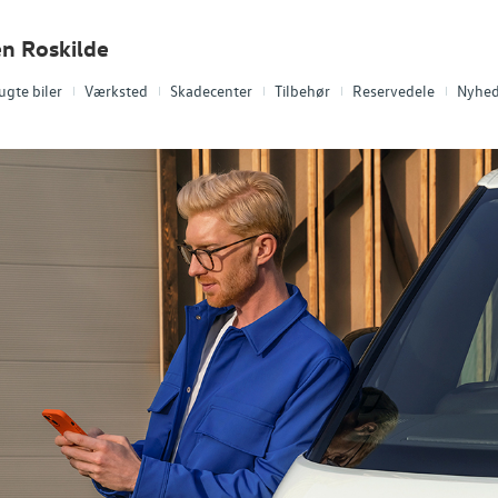
en Roskilde
ugte biler
Værksted
Skadecenter
Tilbehør
Reservedele
Nyhed