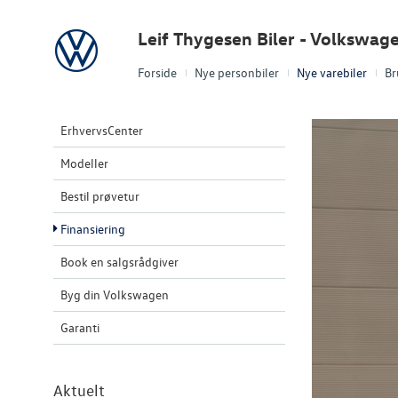
Volkswagen
Leif Thygesen Biler - Volkswag
Forside
Nye personbiler
Nye varebiler
Br
ErhvervsCenter
Modeller
Bestil prøvetur
Finansiering
Book en salgsrådgiver
Byg din Volkswagen
Garanti
Aktuelt