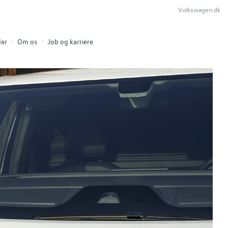
Volkswagen.dk
er
Om os
Job og karriere