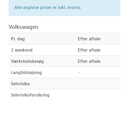
Alle angivne priser er inkl. moms.
Vejhjælp
Biludlejning
Volkswagen
Dækopbevar
Pr. dag
Efter aftale
Softwareopda
1 weekend
Efter aftale
Hjulskifte
Værkstedsbesøg
Efter aftale
VW Connect
Langtidslejning
-
Selvrisiko
Hjulskifte Erh
Selvrisikoforsikring
Service Cam
Serviceabonn
Volkswagen Er
Service 5+