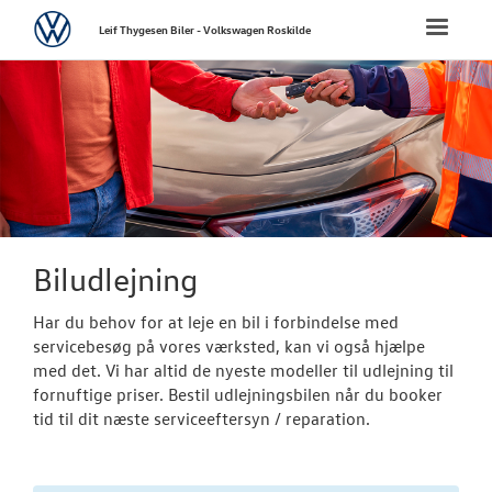
Volkswagen
Toggle
Leif Thygesen Biler - Volkswagen Roskilde
naviga
FORSIDE
NYE PERSONBI
NYE VAREBILER
BRUGTE BILER
Biludlejning
Har du behov for at leje en bil i forbindelse med
VÆRKSTED
servicebesøg på vores værksted, kan vi også hjælpe
med det. Vi har altid de nyeste modeller til udlejning til
Bestil tid på 
fornuftige priser. Bestil udlejningsbilen når du booker
tid til dit næste serviceeftersyn / reparation.
MinVolkswage
Koncepter og 