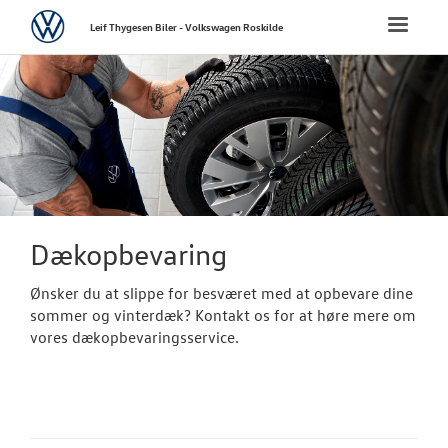
Volkswagen
Toggle
Leif Thygesen Biler - Volkswagen Roskilde
naviga
FORSIDE
NYE PERSONBI
NYE VAREBILER
BRUGTE BILER
Dækopbevaring
Ønsker du at slippe for besværet med at opbevare dine
VÆRKSTED
sommer og vinterdæk? Kontakt os for at høre mere om
vores dækopbevaringsservice.
Bestil tid på 
MinVolkswage
Koncepter og 