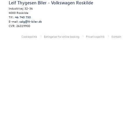
Leif Thygesen Biler - Volkswagen Roskilde
Vejhjælp
Industrivej 32-36
4000 Roskilde
Tlf.:
46 740 750
Biludlejning
E-mail:
salg@lt-biler.dk
CVR: 26319900
Dækopbevar
Cookiepolitik
Betingelser for online booking
Privatlivspolitik
Kontakt
Softwareopda
Hjulskifte
VW Connect
Hjulskifte Erh
Service Cam
Serviceabonn
Volkswagen Er
Service 5+