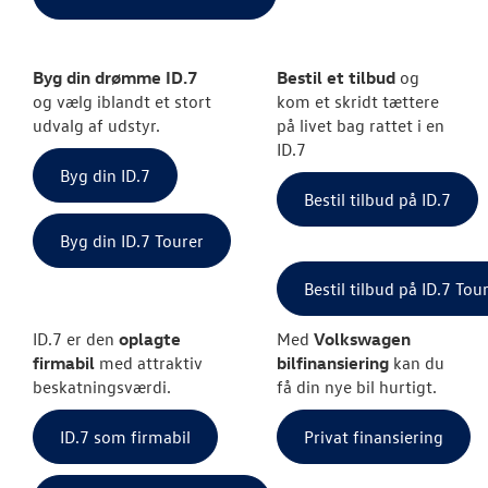
Byg din drømme ID.7
Bestil et tilbud
og
og vælg iblandt et stort
kom et skridt tættere
udvalg af udstyr.
på livet bag rattet i en
ID.7
Byg din ID.7
Bestil tilbud på ID.7
Byg din ID.7 Tourer
Bestil tilbud på ID.7 Tou
ID.7 er den
oplagte
Med
Volkswagen
firmabil
med attraktiv
bilfinansiering
kan du
beskatningsværdi.
få din nye bil hurtigt.
ID.7 som firmabil
Privat finansiering