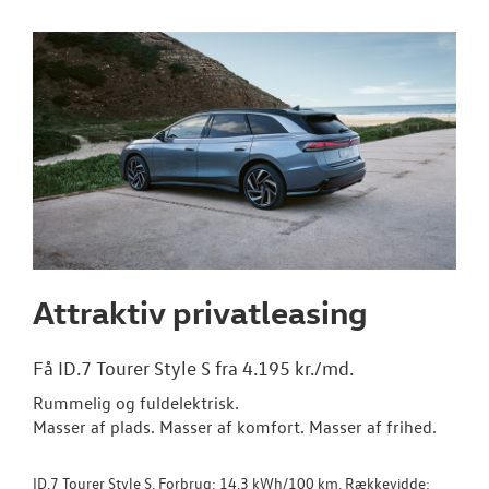
ID. Buzz
ID.7 og ID.7 T
Den nye Tigua
Garanti
NYE VAREBILER
BRUGTE BILER
Attraktiv privatleasing
VÆRKSTED
Få ID.7 Tourer Style S fra 4.195 kr./md.
Rummelig og fuldelektrisk.
SKADECENTER
Masser af plads. Masser af komfort. Masser af frihed.
TILBEHØR
ID.7 Tourer Style S. Forbrug: 14,3 kWh/100 km. Rækkevidde: