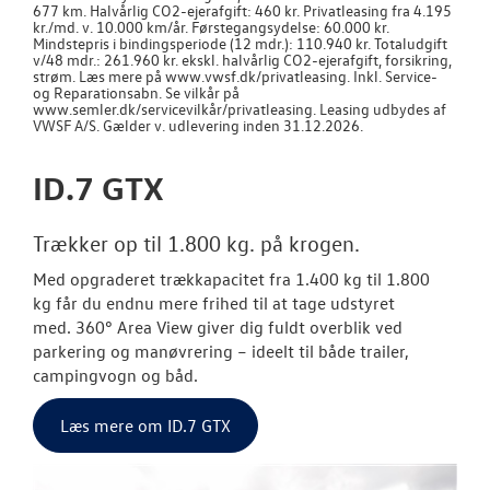
677 km. Halvårlig CO2-ejerafgift: 460 kr. Privatleasing fra 4.195
kr./md. v. 10.000 km/år. Førstegangsydelse: 60.000 kr.
RESERVEDELE
Mindstepris i bindingsperiode (12 mdr.): 110.940 kr. Totaludgift
v/48 mdr.: 261.960 kr. ekskl. halvårlig CO2-ejerafgift, forsikring,
strøm. Læs mere på www.vwsf.dk/privatleasing. Inkl. Service-
og Reparationsabn. Se vilkår på
NYHEDER
www.semler.dk/servicevilkår/privatleasing. Leasing udbydes af
VWSF A/S. Gælder v. udlevering inden 31.12.2026.
OM OS
ID.7 GTX
JOB OG KARRI
Trækker op til 1.800 kg. på krogen.
Med opgraderet trækkapacitet fra
1.400 kg til 1.800
kg
får du endnu mere frihed til at tage udstyret
med.
360° Area View
giver dig fuldt overblik ved
parkering og manøvrering – ideelt til både trailer,
campingvogn og båd.
Læs mere om ID.7 GTX