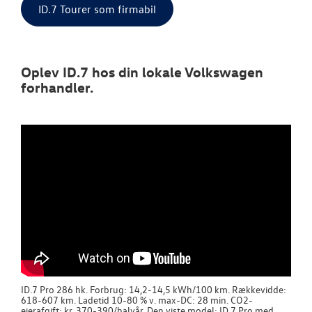
ID.7 Tourer som firmabil
Oplev ID.7 hos din lokale Volkswagen
forhandler.
ID.7 Pro 286 hk. Forbrug: 14,2-14,5 kWh/100 km. Rækkevidde:
618-607 km. Ladetid 10-80 % v. max-DC: 28 min. CO2-
ejerafgift: kr. 370-390/halvår. Den viste model: ID.7 Pro med