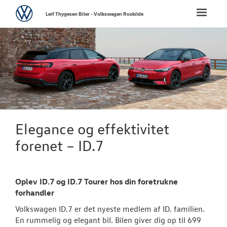
Volkswagen
Toggle
Leif Thygesen Biler - Volkswagen Roskilde
naviga
FORSIDE
NYE PERSONBI
Bestil prøvetu
Book en salgs
Elegance og effektivitet
Byg din Volks
forenet – ID.7
Finansiering
Oplev ID.7 og ID.7 Tourer hos din foretrukne
Privatleasing
forhandler
Volkswagen fi
Volkswagen ID.7 er det nyeste medlem af ID. familien.
En rummelig og elegant bil. Bilen giver dig op til 699
Vejen til et be