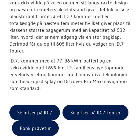
km rækkevidde på vejen og med sit langstrakte design
og næsten tre meters akselafstand giver det luksuriøse
Elektrisk Volks
pladsforhold i interiøret. ID.7 kommer med en
totallængde på næsten fem meter hvilket giver plads til
Modeller
klassens største bagagerum med en kapacitet på 532
liter, hvortil der er nem adgang via en stor bagklap.
ID. Polo
Derimod får du op til 605 liter hvis du vælger en ID.7
Tourer.
Aktuelle kam
ID.7, kommer med et 77-86 kWh-batteri og en
rækkevidde op til 699 km. ID. familiens nye topmodel
ID.3 Neo
er veludstyret og kommer med innovative teknologier
som head-up-display og Discover Pro Max-navigation
ID.4
som standard.
Pendlerleasin
ID. Cross
Se priser på ID.7
Se priser på ID.7 Tourer
ID.5
Book prøvetur
T-Roc