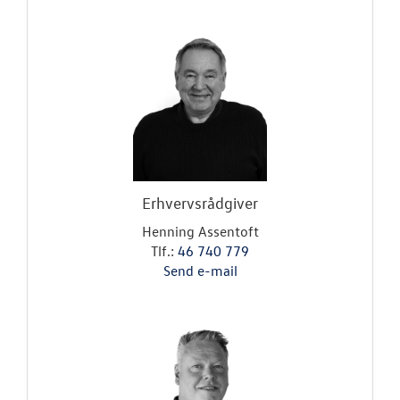
RESERVEDELE
NYHEDER
OM OS
Personale
Kontakt
Erhvervsrådgiver
Forbrugerkla
Henning Assentoft
Tlf.:
46 740 779
Betingelser
Send e-mail
Permission
Auto-Forum Ro
til Leif Thyge