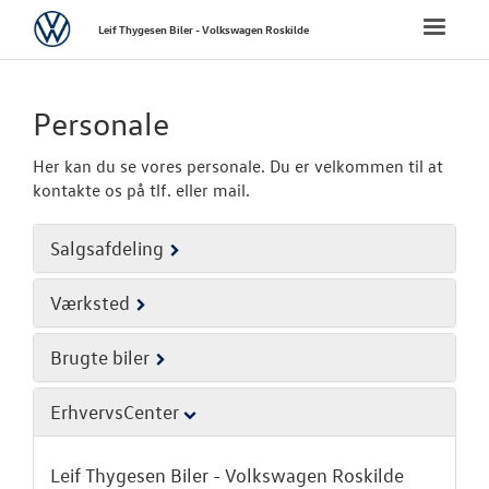
Volkswagen
Toggle
Leif Thygesen Biler - Volkswagen Roskilde
naviga
FORSIDE
Personale
NYE PERSONBI
Her kan du se vores personale. Du er velkommen til at
kontakte os på tlf. eller mail.
NYE VAREBILER
Salgsafdeling
BRUGTE BILER
Værksted
VÆRKSTED
Brugte biler
SKADECENTER
ErhvervsCenter
TILBEHØR
Leif Thygesen Biler - Volkswagen Roskilde