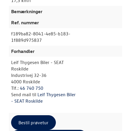
17,3 km/l
Bemærkninger
Ref. nummer
f189ba82-8041-4e85-b183-
1f889d975837
Forhandler
Leif Thygesen Biler - SEAT
Roskilde
Industrivej 32-36
4000 Roskilde
Tlf.:
46 740 750
Send mail til
Leif Thygesen Biler
- SEAT Roskilde
Bestil prøvetur