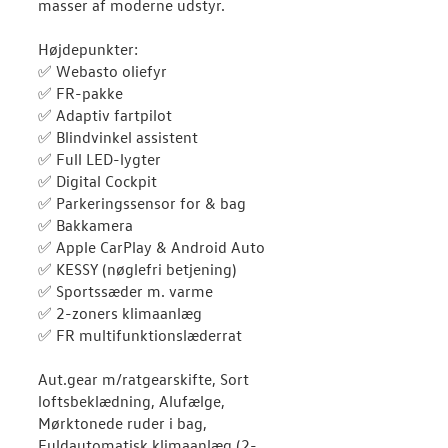
masser af moderne udstyr.
Højdepunkter:
✅ Webasto oliefyr
✅ FR-pakke
✅ Adaptiv fartpilot
✅ Blindvinkel assistent
✅ Full LED-lygter
✅ Digital Cockpit
✅ Parkeringssensor for & bag
✅ Bakkamera
✅ Apple CarPlay & Android Auto
✅ KESSY (nøglefri betjening)
✅ Sportssæder m. varme
✅ 2-zoners klimaanlæg
✅ FR multifunktionslæderrat
Aut.gear m/ratgearskifte, Sort
loftsbeklædning, Alufælge,
Mørktonede ruder i bag,
Fuldautomatisk klimaanlæg (2-