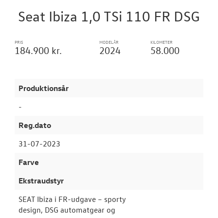
Seat Ibiza 1,0 TSi 110 FR DSG
VÆRKSTED
PRIS
MODELÅR
KILOMETER
SKADECENTER
184.900 kr.
2024
58.000
TILBEHØR
Produktionsår
RESERVEDELE
-
NYHEDER
Reg.dato
31-07-2023
OM OS
Farve
JOB OG KARRI
Ekstraudstyr
SEAT Ibiza i FR-udgave – sporty
design, DSG automatgear og