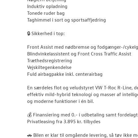
Induktiv opladning
Tonede ruder bag
Taghimmel i sort og sportsaffjedring
🔒 Sikkerhed i top:
Front Assist med nødbremse og fodgænger-/cykel
Blindvinkelassistent og Front Cross Traffic Assist
Træthedsregistrering
Vejskiltegenkendelse
Fuld airbagpakke inkl. centerairbag
En særdeles flot og veludstyret VW T-Roc R-Line, 
effektiv mild-hybrid teknologi og masser af intelligen
og moderne funktioner i én bil.
💰 Finansiering med 0.- i udbetaling samt fordelagti
Privatleasing fra 3.895 kr. tilbydes
🚗 Bilen er klar til omgående levering, så tøv ikke 