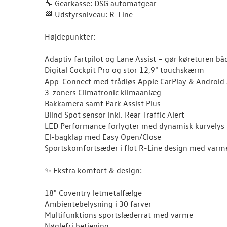
🔧 Gearkasse: DSG automatgear
🏁 Udstyrsniveau: R-Line
Højdepunkter:
Adaptiv fartpilot og Lane Assist – gør køreturen 
Digital Cockpit Pro og stor 12,9" touchskærm
App-Connect med trådløs Apple CarPlay & Android
3-zoners Climatronic klimaanlæg
Bakkamera samt Park Assist Plus
Blind Spot sensor inkl. Rear Traffic Alert
LED Performance forlygter med dynamisk kurvelys
El-bagklap med Easy Open/Close
Sportskomfortsæder i flot R-Line design med varm
✨ Ekstra komfort & design:
18" Coventry letmetalfælge
Ambientebelysning i 30 farver
Multifunktions sportslæderrat med varme
Nøglefri betjening