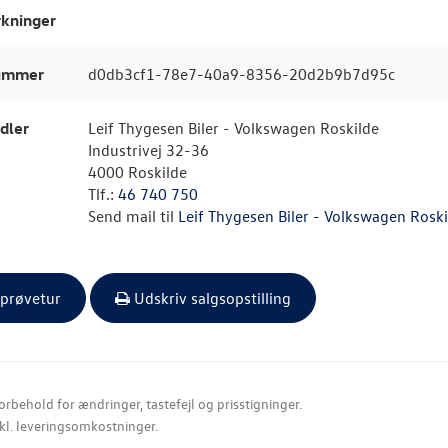
kninger
nummer
d0db3cf1-78e7-40a9-8356-20d2b9b7d95c
dler
Leif Thygesen Biler - Volkswagen Roskilde
Industrivej 32-36
4000 Roskilde
Tlf.:
46 740 750
Send mail til
Leif Thygesen Biler - Volkswagen Roski
 prøvetur
Udskriv salgsopstilling
orbehold for ændringer, tastefejl og prisstigninger.
nkl. leveringsomkostninger.