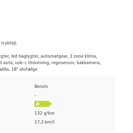
trykfejl.
lygter, led baglygter, automatgear, 3 zone klima,
id auto, usb-c tilslutning, regnsensor, bakkamera,
allås, 18" alufælge
Benzin
-
132 g/km
17,3 km/l