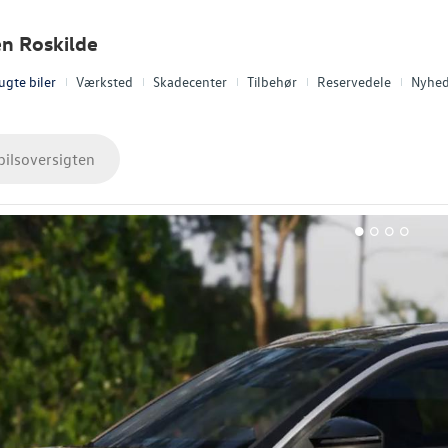
en Roskilde
ugte biler
Værksted
Skadecenter
Tilbehør
Reservedele
Nyhed
bilsoversigten
1
2
3
4