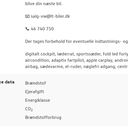
blive din næste bil.
📧 salg-vw@lt-biler.dk
📞 46 740 750
Der tages forbehold for eventuelle indtastnings- og 
digitalt cockpit, læderrat, sportssæder, fuld led for
aircondition, adaptiv fartpilot, apple carplay, andro
airbag, sædevarme, el-ruder, nøglefri adgang, centr
ke data
Brændstof
Ejerafgift
Energiklasse
CO
2
Brændstofforbrug