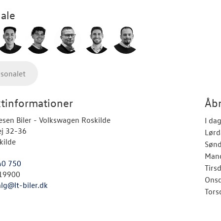
ale
rsonalet
tinformationer
Åbn
esen Biler - Volkswagen Roskilde
I da
ej 32-36
Lørd
kilde
Søn
Man
40 750
Tirs
19900
Ons
alg@lt-biler.dk
Tors