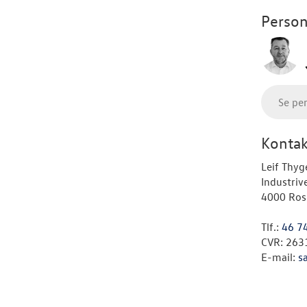
Person
Se pe
Kontak
Leif Thyg
Industriv
4000 Ros
Tlf.:
46 7
CVR: 263
E-mail:
s