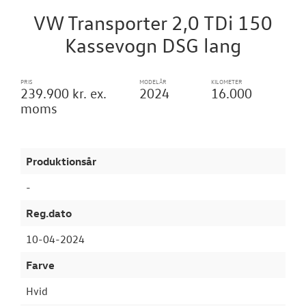
VW Transporter 2,0 TDi 150
VÆRKSTED
Kassevogn DSG lang
SKADECENTER
PRIS
MODELÅR
KILOMETER
239.900 kr. ex.
2024
16.000
TILBEHØR
moms
RESERVEDELE
Produktionsår
NYHEDER
-
OM OS
Reg.dato
10-04-2024
JOB OG KARRI
Farve
Hvid