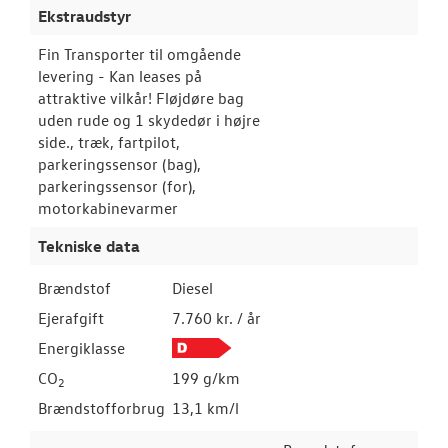
Ekstraudstyr
Fin Transporter til omgående
levering - Kan leases på
attraktive vilkår! Fløjdøre bag
uden rude og 1 skydedør i højre
side., træk, fartpilot,
parkeringssensor (bag),
parkeringssensor (for),
motorkabinevarmer
Tekniske data
Brændstof
Diesel
Ejerafgift
7.760 kr. / år
Energiklasse
CO
199 g/km
2
Brændstofforbrug
13,1 km/l