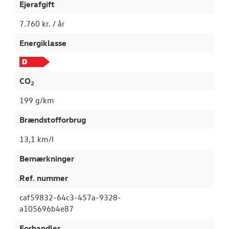
Ejerafgift
7.760 kr. / år
Energiklasse
CO
2
199 g/km
Brændstofforbrug
13,1 km/l
Bemærkninger
Ref. nummer
caf59832-64c3-457a-9328-
a105696b4e87
Forhandler