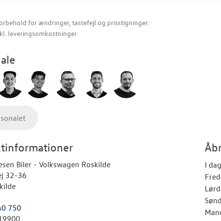
orbehold for ændringer, tastefejl og prisstigninger.
nkl. leveringsomkostninger.
ale
rsonalet
tinformationer
Åbn
esen Biler - Volkswagen Roskilde
I da
ej 32-36
Fred
kilde
Lørd
Søn
40 750
Man
19900