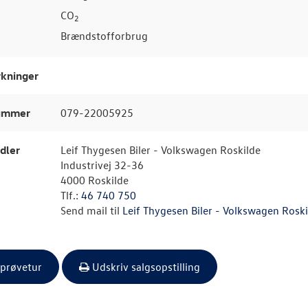
CO
2
Brændstofforbrug
kninger
nummer
079-22005925
dler
Leif Thygesen Biler - Volkswagen Roskilde
Industrivej 32-36
4000 Roskilde
Tlf.:
46 740 750
Send mail til
Leif Thygesen Biler - Volkswagen Roski
 prøvetur
Udskriv salgsopstilling