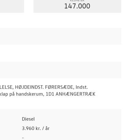
147.000
KILLELSE, HØJDEINDST. FØRERSÆDE, Indst.
nkl. klap på handskerum, 1D1 ANHÆNGERTRÆK
Diesel
3.960 kr. / år
-