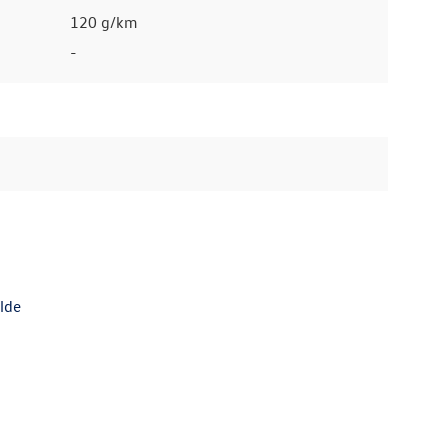
120 g/km
-
lde