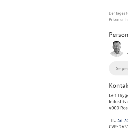
Der tages f
Prisen er i
Person
Se pe
Kontak
Leif Thyg
Industriv
4000 Ros
Tlf.:
46 7
CVR: 263