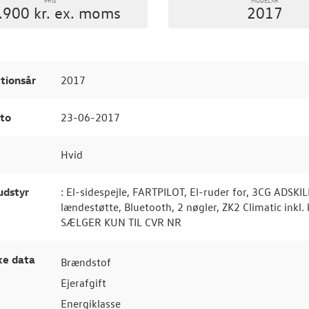
.900 kr. ex. moms
2017
tionsår
2017
to
23-06-2017
Hvid
udstyr
: El-sidespejle, FARTPILOT, El-ruder for, 3CG ADS
lændestøtte, Bluetooth, 2 nøgler, ZK2 Climatic i
SÆLGER KUN TIL CVR NR
ke data
Brændstof
Ejerafgift
Energiklasse