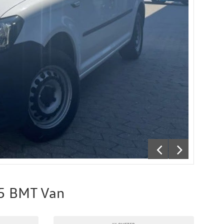
75 BMT Van
KILOMETER