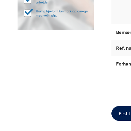
Bemær
Ref. 
Forhan
Bestil