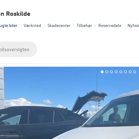
en Roskilde
ugte biler
Værksted
Skadecenter
Tilbehør
Reservedele
Nyhed
bilsoversigten
1
2
3
4
5
6
7
8