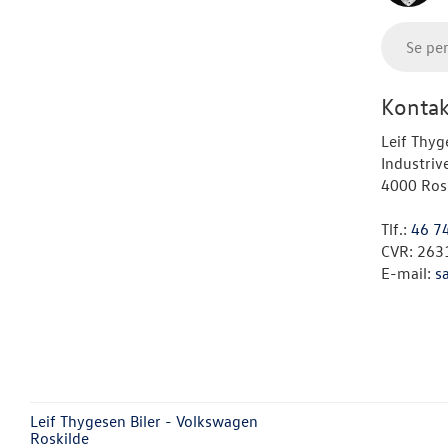
Se pe
Kontak
Leif Thyg
Industriv
4000 Ros
Tlf.:
46 7
CVR: 263
E-mail:
s
Leif Thygesen Biler - Volkswagen
Roskilde