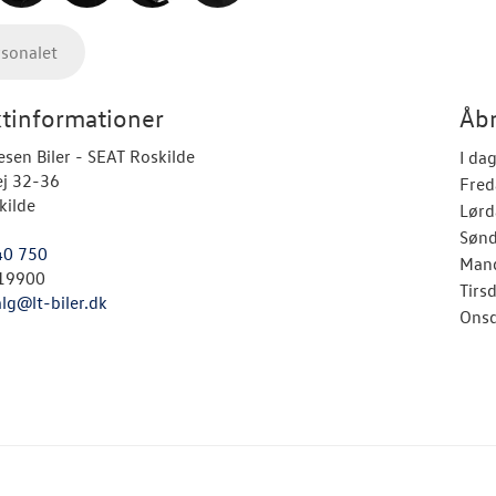
rsonalet
tinformationer
Åbn
esen Biler - SEAT Roskilde
I da
ej 32-36
Fred
kilde
Lørd
Søn
40 750
Man
19900
Tirs
alg@lt-biler.dk
Ons