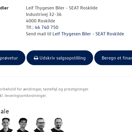
dler
Leif Thygesen Biler - SEAT Roskilde
Industrivej 32-36
4000 Roskilde
Tlf.:
46 740 750
Send mail til
Leif Thygesen Biler - SEAT Roskilde
 prøvetur
Udskriv salgsopstilling
Beregn et fina
orbehold for ændringer, tastefejl og prisstigninger.
nkl. leveringsomkostninger.
ale