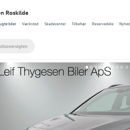
en Roskilde
ugte biler
Værksted
Skadecenter
Tilbehør
Reservedele
Nyhed
bilsoversigten
1
2
3
4
5
6
7
8
9
10