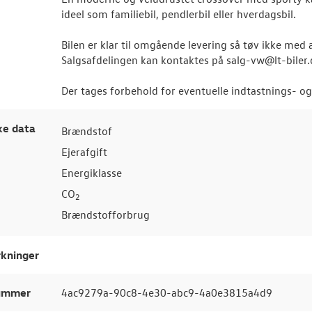
ideel som familiebil, pendlerbil eller hverdagsbil.
Bilen er klar til omgående levering så tøv ikke med 
Salgsafdelingen kan kontaktes på salg-vw@lt-biler.
Der tages forbehold for eventuelle indtastnings- og 
ke data
Brændstof
Ejerafgift
Energiklasse
CO
2
Brændstofforbrug
kninger
nummer
4ac9279a-90c8-4e30-abc9-4a0e3815a4d9