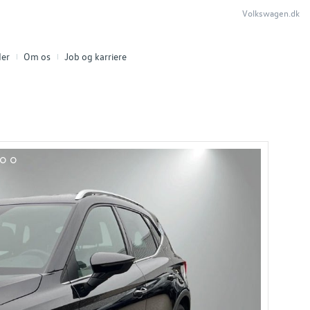
Volkswagen.dk
er
Om os
Job og karriere
11
12