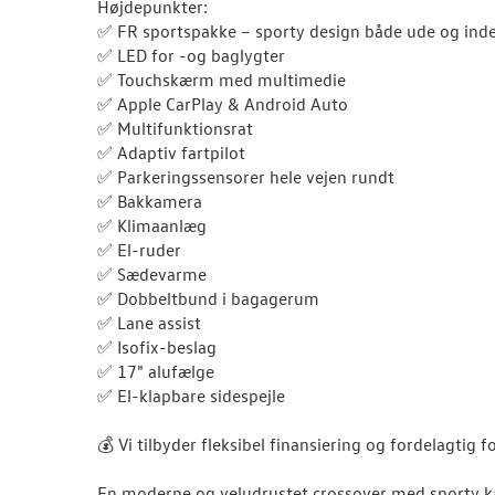
Højdepunkter:
✅ FR sportspakke – sporty design både ude og ind
✅ LED for -og baglygter
✅ Touchskærm med multimedie
✅ Apple CarPlay & Android Auto
✅ Multifunktionsrat
✅ Adaptiv fartpilot
✅ Parkeringssensorer hele vejen rundt
✅ Bakkamera
✅ Klimaanlæg
✅ El-ruder
✅ Sædevarme
✅ Dobbeltbund i bagagerum
✅ Lane assist
✅ Isofix-beslag
✅ 17" alufælge
✅ El-klapbare sidespejle
💰 Vi tilbyder fleksibel finansiering og fordelagtig f
En moderne og veludrustet crossover med sporty ka